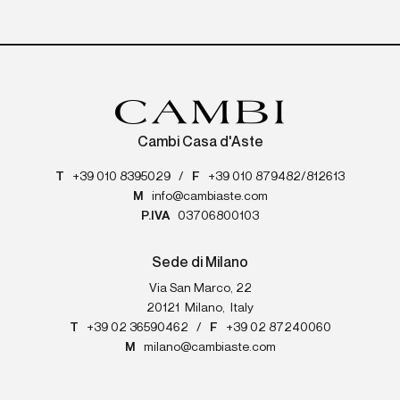
Cambi Casa d'Aste
T
+39 010 8395029
/
F
+39 010 879482/812613
M
info@cambiaste.com
P.IVA
03706800103
Sede di Milano
Via San Marco, 22
20121
Milano
,
Italy
T
+39 02 36590462
/
F
+39 02 87240060
M
milano@cambiaste.com