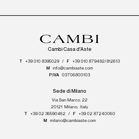
Cambi Casa d'Aste
T
+39 010 8395029
/
F
+39 010 879482/812613
M
info@cambiaste.com
P.IVA
03706800103
Sede di Milano
Via San Marco, 22
20121
Milano
,
Italy
T
+39 02 36590462
/
F
+39 02 87240060
M
milano@cambiaste.com