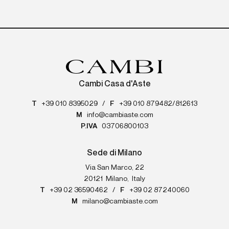
Cambi Casa d'Aste
T
+39 010 8395029
/
F
+39 010 879482/812613
M
info@cambiaste.com
P.IVA
03706800103
Sede di Milano
Via San Marco, 22
20121
Milano
,
Italy
T
+39 02 36590462
/
F
+39 02 87240060
M
milano@cambiaste.com