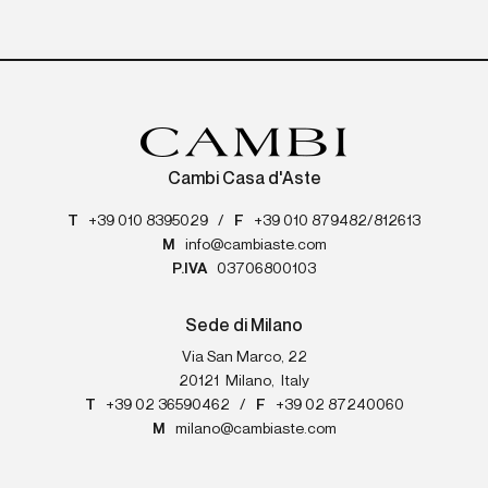
Cambi Casa d'Aste
T
+39 010 8395029
/
F
+39 010 879482/812613
M
info@cambiaste.com
P.IVA
03706800103
Sede di Milano
Via San Marco, 22
20121
Milano
,
Italy
T
+39 02 36590462
/
F
+39 02 87240060
M
milano@cambiaste.com