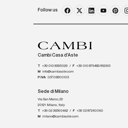
Follow us
Cambi Casa d'Aste
T
+39 010 8395029
/
F
+39 010 879482/812613
M
info@cambiaste.com
P.IVA
03706800103
Sede di Milano
Via San Marco, 22
20121
Milano
,
Italy
T
+39 02 36590462
/
F
+39 02 87240060
M
milano@cambiaste.com