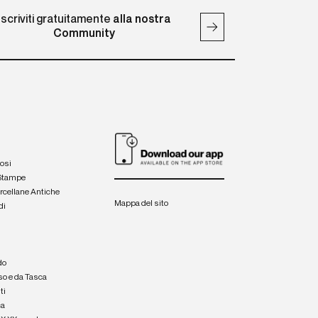
Iscriviti gratuitamente
alla nostra
Community
iosi
 Stampe
orcellane Antiche
Mappa del sito
di
a
e
do
so e da Tasca
ti
ca