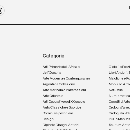
Categorie
Arti Primarie dell'Africa e
Gioielli e Prez
dell'Oceania
Libri Antichi,
Arte Moderna e Contemporanea
Maioliche e P
Argenti da Collezione
Mobili ed Arre
Arte Marinara e Imbarcazioni
Naturalia
Arte Orientale
Numismatic
Arti Decorative del XX secolo
Oggetti d'Art
Auto Classiche e Sportive
Orologi d'arre
Cornici e Specchiere
Orologi da Pol
Design
POP e Manifes
Dipinti e Disegni Antichi
Scultura Anti