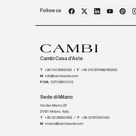
Follow us
Cambi Casa d'Aste
T
+39 010 8395029
/
F
+39 010 879482/812613
M
info@cambiaste.com
P.IVA
03706800103
Sede di Milano
Via San Marco, 22
20121
Milano
,
Italy
T
+39 02 36590462
/
F
+39 02 87240060
M
milano@cambiaste.com