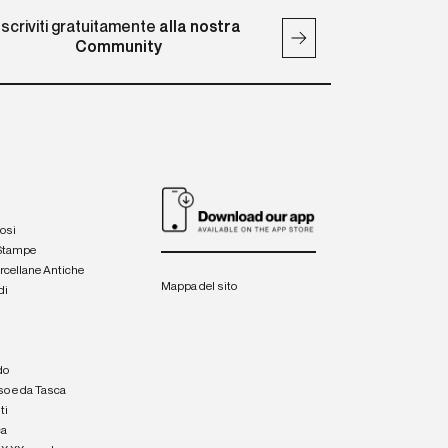
Iscriviti gratuitamente
alla nostra
Community
iosi
 Stampe
orcellane Antiche
Mappa del sito
di
a
e
do
so e da Tasca
ti
ca