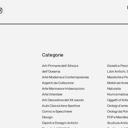
Categorie
Arti Primarie dell'Africa e
Gioielli e Prez
dell'Oceania
Libri Antichi,
Arte Moderna e Contemporanea
Maioliche e P
Argenti da Collezione
Mobili ed Arre
Arte Marinara e Imbarcazioni
Naturalia
Arte Orientale
Numismatic
Arti Decorative del XX secolo
Oggetti d'Art
Auto Classiche e Sportive
Orologi d'arre
Cornici e Specchiere
Orologi da Pol
Design
POP e Manifes
Dipinti e Disegni Antichi
Scultura Anti