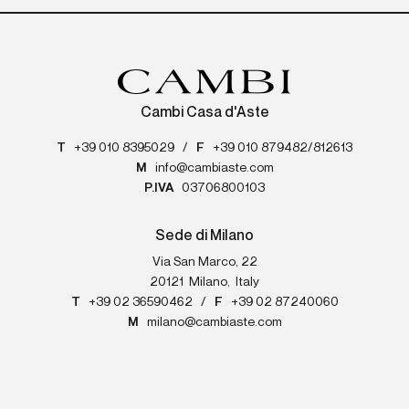
Cambi Casa d'Aste
T
+39 010 8395029
/
F
+39 010 879482/812613
M
info@cambiaste.com
P.IVA
03706800103
Sede di Milano
Via San Marco, 22
20121
Milano
,
Italy
T
+39 02 36590462
/
F
+39 02 87240060
M
milano@cambiaste.com