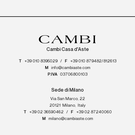
Cambi Casa d'Aste
T
+39 010 8395029
/
F
+39 010 879482/812613
M
info@cambiaste.com
P.IVA
03706800103
Sede di Milano
Via San Marco, 22
20121
Milano
,
Italy
T
+39 02 36590462
/
F
+39 02 87240060
M
milano@cambiaste.com