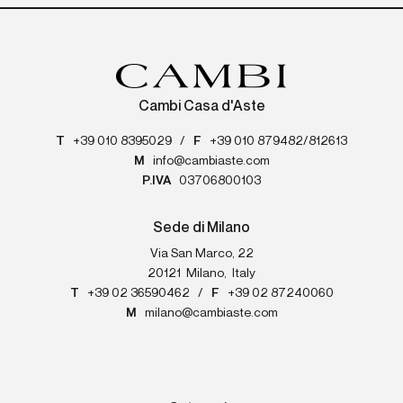
Cambi Casa d'Aste
T
+39 010 8395029
/
F
+39 010 879482/812613
M
info@cambiaste.com
P.IVA
03706800103
Sede di Milano
Via San Marco, 22
20121
Milano
,
Italy
T
+39 02 36590462
/
F
+39 02 87240060
M
milano@cambiaste.com