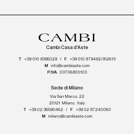
Cambi Casa d'Aste
T
+39 010 8395029
/
F
+39 010 879482/812613
M
info@cambiaste.com
P.IVA
03706800103
Sede di Milano
Via San Marco, 22
20121
Milano
,
Italy
T
+39 02 36590462
/
F
+39 02 87240060
M
milano@cambiaste.com