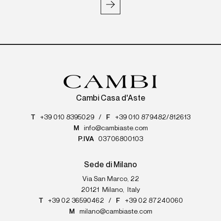
Cambi Casa d'Aste
T
+39 010 8395029
/
F
+39 010 879482/812613
M
info@cambiaste.com
P.IVA
03706800103
Sede di Milano
Via San Marco, 22
20121
Milano
,
Italy
T
+39 02 36590462
/
F
+39 02 87240060
M
milano@cambiaste.com