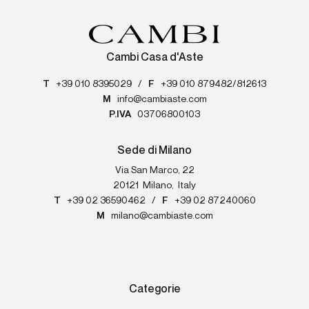
Cambi Casa d'Aste
T
+39 010 8395029
/
F
+39 010 879482/812613
M
info@cambiaste.com
P.IVA
03706800103
Sede di Milano
Via San Marco, 22
20121
Milano
,
Italy
T
+39 02 36590462
/
F
+39 02 87240060
M
milano@cambiaste.com
Categorie