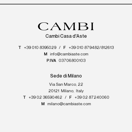
Cambi Casa d'Aste
T
+39 010 8395029
/
F
+39 010 879482/812613
M
info@cambiaste.com
P.IVA
03706800103
Sede di Milano
Via San Marco, 22
20121
Milano
,
Italy
T
+39 02 36590462
/
F
+39 02 87240060
M
milano@cambiaste.com