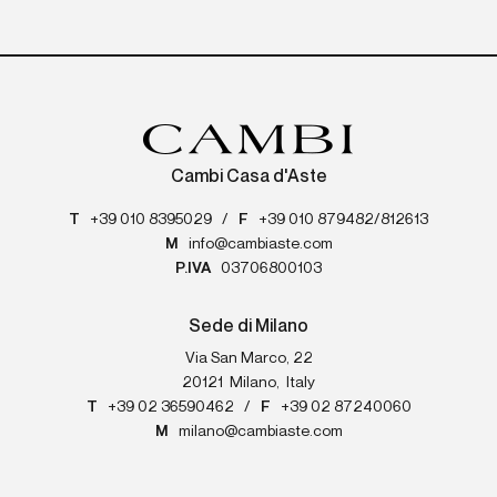
Cambi Casa d'Aste
T
+39 010 8395029
/
F
+39 010 879482/812613
M
info@cambiaste.com
P.IVA
03706800103
Sede di Milano
Via San Marco, 22
20121
Milano
,
Italy
T
+39 02 36590462
/
F
+39 02 87240060
M
milano@cambiaste.com