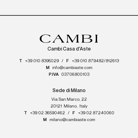
Cambi Casa d'Aste
T
+39 010 8395029
/
F
+39 010 879482/812613
M
info@cambiaste.com
P.IVA
03706800103
Sede di Milano
Via San Marco, 22
20121
Milano
,
Italy
T
+39 02 36590462
/
F
+39 02 87240060
M
milano@cambiaste.com