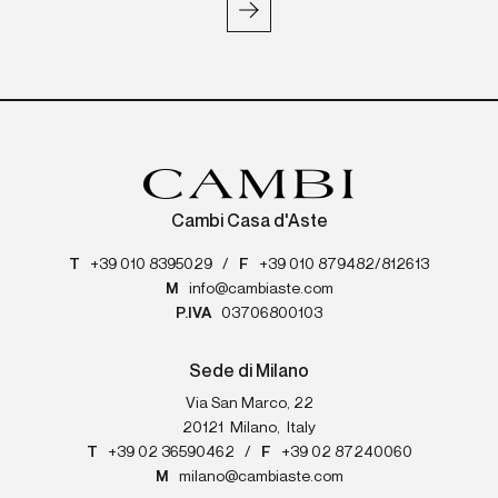
Cambi Casa d'Aste
T
+39 010 8395029
/
F
+39 010 879482/812613
M
info@cambiaste.com
P.IVA
03706800103
Sede di Milano
Via San Marco, 22
20121
Milano
,
Italy
T
+39 02 36590462
/
F
+39 02 87240060
M
milano@cambiaste.com