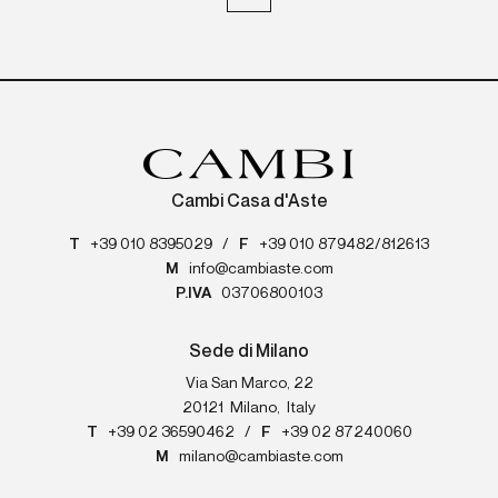
Cambi Casa d'Aste
T
+39 010 8395029
/
F
+39 010 879482/812613
M
info@cambiaste.com
P.IVA
03706800103
Sede di Milano
Via San Marco, 22
20121
Milano
,
Italy
T
+39 02 36590462
/
F
+39 02 87240060
M
milano@cambiaste.com