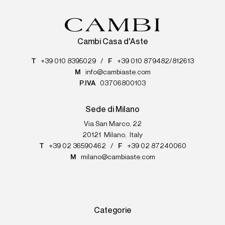
Cambi Casa d'Aste
T
+39 010 8395029
/
F
+39 010 879482/812613
M
info@cambiaste.com
P.IVA
03706800103
Sede di Milano
Via San Marco, 22
20121
Milano
,
Italy
T
+39 02 36590462
/
F
+39 02 87240060
M
milano@cambiaste.com
Categorie