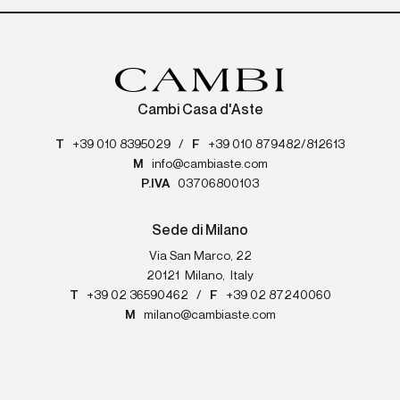
Cambi Casa d'Aste
T
+39 010 8395029
/
F
+39 010 879482/812613
M
info@cambiaste.com
P.IVA
03706800103
Sede di Milano
Via San Marco, 22
20121
Milano
,
Italy
T
+39 02 36590462
/
F
+39 02 87240060
M
milano@cambiaste.com