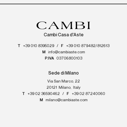
Cambi Casa d'Aste
T
+39 010 8395029
/
F
+39 010 879482/812613
M
info@cambiaste.com
P.IVA
03706800103
Sede di Milano
Via San Marco, 22
20121
Milano
,
Italy
T
+39 02 36590462
/
F
+39 02 87240060
M
milano@cambiaste.com