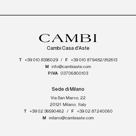
Cambi Casa d'Aste
T
+39 010 8395029
/
F
+39 010 879482/812613
M
info@cambiaste.com
P.IVA
03706800103
Sede di Milano
Via San Marco, 22
20121
Milano
,
Italy
T
+39 02 36590462
/
F
+39 02 87240060
M
milano@cambiaste.com