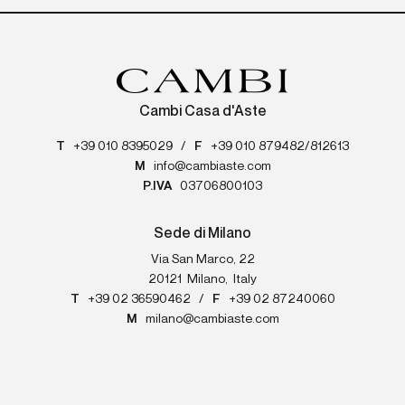
Cambi Casa d'Aste
T
+39 010 8395029
/
F
+39 010 879482/812613
M
info@cambiaste.com
P.IVA
03706800103
Sede di Milano
Via San Marco, 22
20121
Milano
,
Italy
T
+39 02 36590462
/
F
+39 02 87240060
M
milano@cambiaste.com