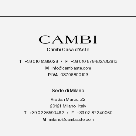
Cambi Casa d'Aste
T
+39 010 8395029
/
F
+39 010 879482/812613
M
info@cambiaste.com
P.IVA
03706800103
Sede di Milano
Via San Marco, 22
20121
Milano
,
Italy
T
+39 02 36590462
/
F
+39 02 87240060
M
milano@cambiaste.com