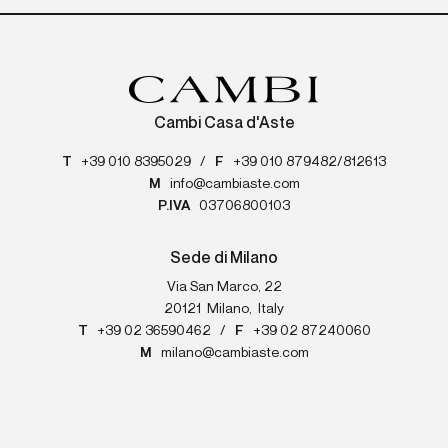
Cambi Casa d'Aste
T
+39 010 8395029
/
F
+39 010 879482/812613
M
info@cambiaste.com
P.IVA
03706800103
Sede di Milano
Via San Marco, 22
20121
Milano
,
Italy
T
+39 02 36590462
/
F
+39 02 87240060
M
milano@cambiaste.com