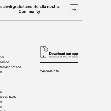
Iscriviti gratuitamente
alla nostra
Community
iosi
 Stampe
orcellane Antiche
Mappa del sito
di
a
e
do
so e da Tasca
ti
ca