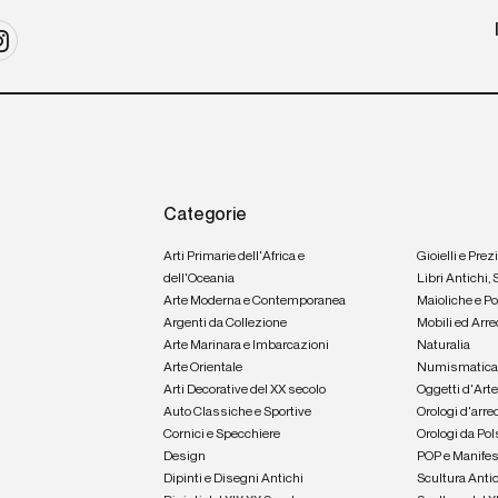
Categorie
Arti Primarie dell'Africa e
Gioielli e Prez
dell'Oceania
Libri Antichi,
Arte Moderna e Contemporanea
Maioliche e P
Argenti da Collezione
Mobili ed Arre
Arte Marinara e Imbarcazioni
Naturalia
Arte Orientale
Numismatic
Arti Decorative del XX secolo
Oggetti d'Art
Auto Classiche e Sportive
Orologi d'arre
Cornici e Specchiere
Orologi da Pol
Design
POP e Manifes
Dipinti e Disegni Antichi
Scultura Anti