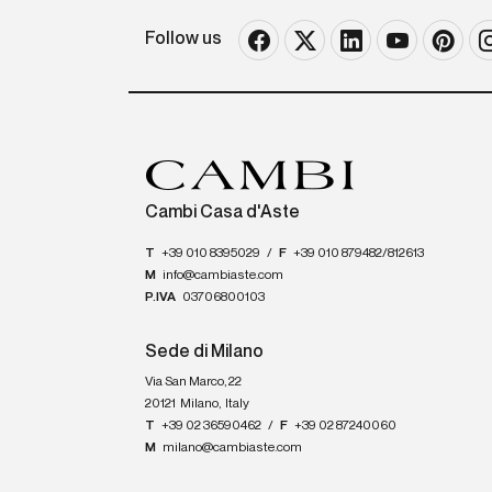
Follow us
Cambi Casa d'Aste
T
+39 010 8395029
/
F
+39 010 879482/812613
M
info@cambiaste.com
P.IVA
03706800103
Sede di Milano
Via San Marco, 22
20121
Milano
,
Italy
T
+39 02 36590462
/
F
+39 02 87240060
M
milano@cambiaste.com