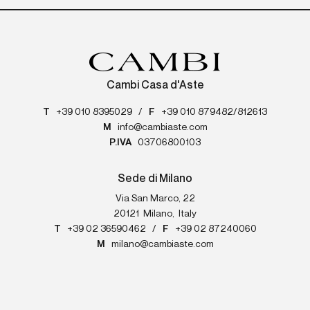
Cambi Casa d'Aste
T
+39 010 8395029
/
F
+39 010 879482/812613
M
info@cambiaste.com
P.IVA
03706800103
Sede di Milano
Via San Marco, 22
20121
Milano
,
Italy
T
+39 02 36590462
/
F
+39 02 87240060
M
milano@cambiaste.com