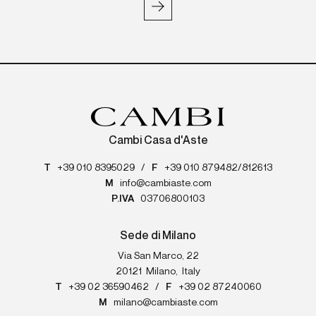
Cambi Casa d'Aste
T
+39 010 8395029
/
F
+39 010 879482/812613
M
info@cambiaste.com
P.IVA
03706800103
Sede di Milano
Via San Marco, 22
20121
Milano
,
Italy
T
+39 02 36590462
/
F
+39 02 87240060
M
milano@cambiaste.com