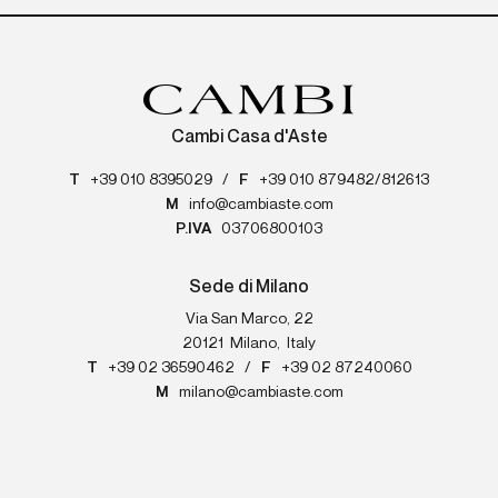
Cambi Casa d'Aste
T
+39 010 8395029
/
F
+39 010 879482/812613
M
info@cambiaste.com
P.IVA
03706800103
Sede di Milano
Via San Marco, 22
20121
Milano
,
Italy
T
+39 02 36590462
/
F
+39 02 87240060
M
milano@cambiaste.com