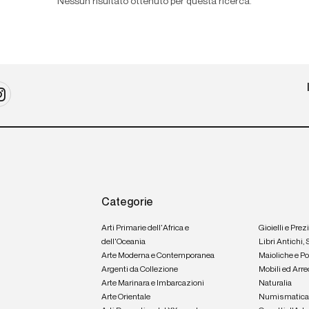
Nessun risultato ottenuto per questa ricerca.
Categorie
Arti Primarie dell'Africa e
Gioielli e Prez
dell'Oceania
Libri Antichi,
Arte Moderna e Contemporanea
Maioliche e P
Argenti da Collezione
Mobili ed Arre
Arte Marinara e Imbarcazioni
Naturalia
Arte Orientale
Numismatic