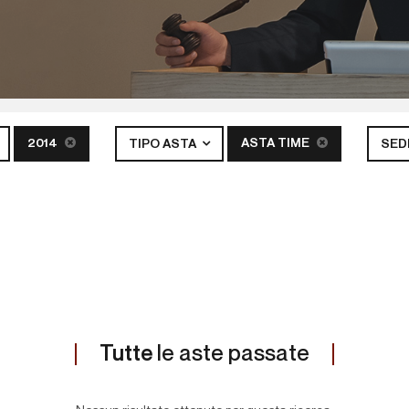
2014
ASTA TIME
TIPO ASTA
SED
Tutte
le aste passate