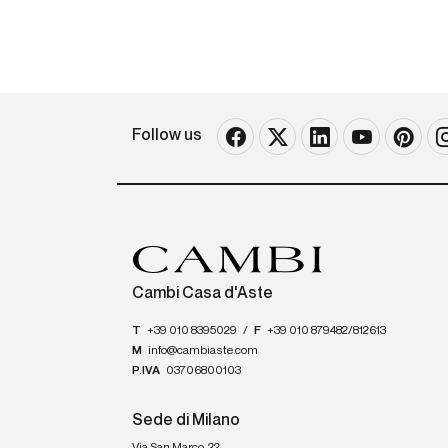
Follow us
Cambi Casa d'Aste
T
+39 010 8395029
/
F
+39 010 879482/812613
M
info@cambiaste.com
P.IVA
03706800103
Sede di Milano