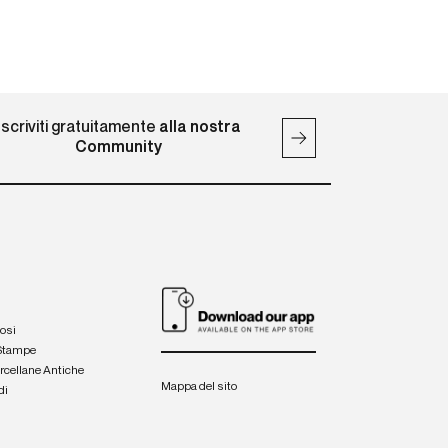
Iscriviti gratuitamente
alla nostra
Community
iosi
 Stampe
orcellane Antiche
Mappa del sito
di
a