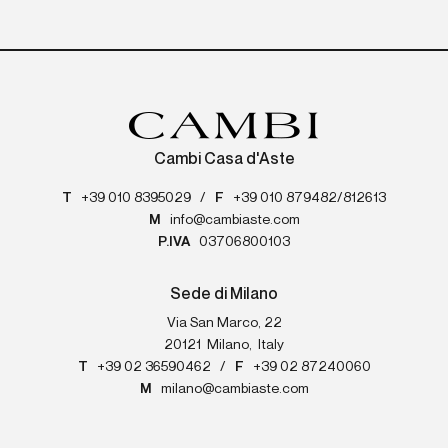
Cambi Casa d'Aste
T
+39 010 8395029
/
F
+39 010 879482/812613
M
info@cambiaste.com
P.IVA
03706800103
Sede di Milano
Via San Marco, 22
20121
Milano
,
Italy
T
+39 02 36590462
/
F
+39 02 87240060
M
milano@cambiaste.com