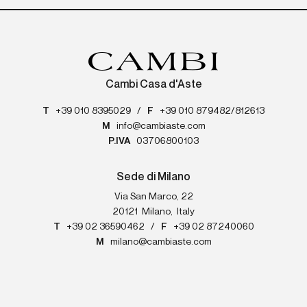
Cambi Casa d'Aste
T
+39 010 8395029
/
F
+39 010 879482/812613
M
info@cambiaste.com
P.IVA
03706800103
Sede di Milano
Via San Marco, 22
20121
Milano
,
Italy
T
+39 02 36590462
/
F
+39 02 87240060
M
milano@cambiaste.com