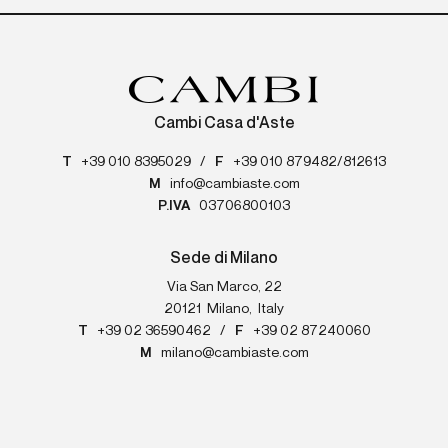
Cambi Casa d'Aste
T
+39 010 8395029
/
F
+39 010 879482/812613
M
info@cambiaste.com
P.IVA
03706800103
Sede di Milano
Via San Marco, 22
20121
Milano
,
Italy
T
+39 02 36590462
/
F
+39 02 87240060
M
milano@cambiaste.com