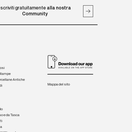
Iscriviti gratuitamente
alla nostra
Community
iosi
 Stampe
orcellane Antiche
Mappa del sito
di
a
e
do
so e da Tasca
ti
ca