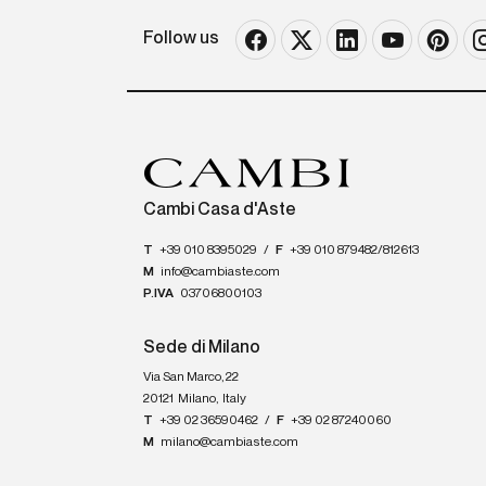
Follow us
Cambi Casa d'Aste
T
+39 010 8395029
/
F
+39 010 879482/812613
M
info@cambiaste.com
P.IVA
03706800103
Sede di Milano
Via San Marco, 22
20121
Milano
,
Italy
T
+39 02 36590462
/
F
+39 02 87240060
M
milano@cambiaste.com