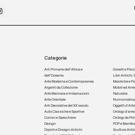
Categorie
Arti Primarie dell'Africa e
Gioielli e Prez
dell'Oceania
Libri Antichi,
Arte Moderna e Contemporanea
Maioliche e P
Argenti da Collezione
Mobili ed Arre
Arte Marinara e Imbarcazioni
Naturalia
Arte Orientale
Numismatic
Arti Decorative del XX secolo
Oggetti d'Art
Auto Classiche e Sportive
Orologi d'arre
Cornici e Specchiere
Orologi da Pol
Design
POP e Manifes
Dipinti e Disegni Antichi
Scultura Anti