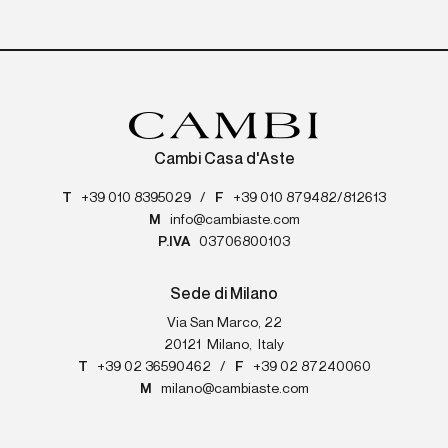
Cambi Casa d'Aste
T
+39 010 8395029
/
F
+39 010 879482/812613
M
info@cambiaste.com
P.IVA
03706800103
Sede di Milano
Via San Marco, 22
20121
Milano
,
Italy
T
+39 02 36590462
/
F
+39 02 87240060
M
milano@cambiaste.com