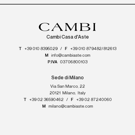
Cambi Casa d'Aste
T
+39 010 8395029
/
F
+39 010 879482/812613
M
info@cambiaste.com
P.IVA
03706800103
Sede di Milano
Via San Marco, 22
20121
Milano
,
Italy
T
+39 02 36590462
/
F
+39 02 87240060
M
milano@cambiaste.com