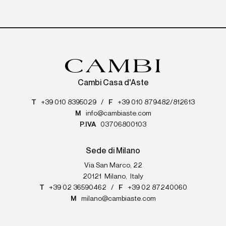
Cambi Casa d'Aste
T
+39 010 8395029
/
F
+39 010 879482/812613
M
info@cambiaste.com
P.IVA
03706800103
Sede di Milano
Via San Marco, 22
20121
Milano
,
Italy
T
+39 02 36590462
/
F
+39 02 87240060
M
milano@cambiaste.com