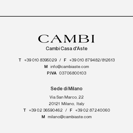
Cambi Casa d'Aste
T
+39 010 8395029
/
F
+39 010 879482/812613
M
info@cambiaste.com
P.IVA
03706800103
Sede di Milano
Via San Marco, 22
20121
Milano
,
Italy
T
+39 02 36590462
/
F
+39 02 87240060
M
milano@cambiaste.com