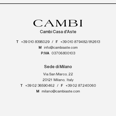
Cambi Casa d'Aste
T
+39 010 8395029
/
F
+39 010 879482/812613
M
info@cambiaste.com
P.IVA
03706800103
Sede di Milano
Via San Marco, 22
20121
Milano
,
Italy
T
+39 02 36590462
/
F
+39 02 87240060
M
milano@cambiaste.com