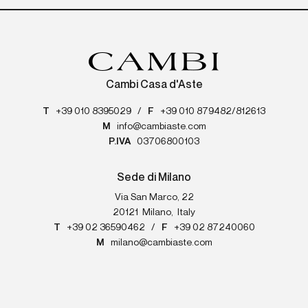
Cambi Casa d'Aste
T
+39 010 8395029
/
F
+39 010 879482/812613
M
info@cambiaste.com
P.IVA
03706800103
Sede di Milano
Via San Marco, 22
20121
Milano
,
Italy
T
+39 02 36590462
/
F
+39 02 87240060
M
milano@cambiaste.com