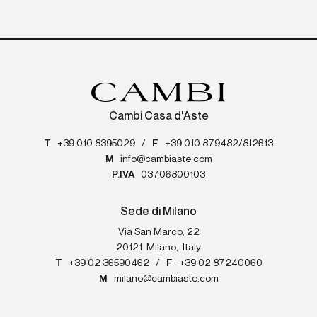
Cambi Casa d'Aste
T
+39 010 8395029
/
F
+39 010 879482/812613
M
info@cambiaste.com
P.IVA
03706800103
Sede di Milano
Via San Marco, 22
20121
Milano
,
Italy
T
+39 02 36590462
/
F
+39 02 87240060
M
milano@cambiaste.com