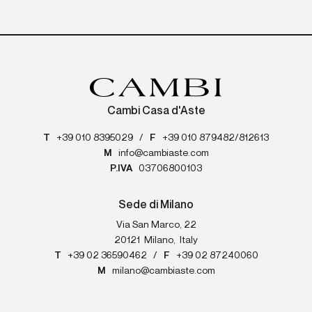
Cambi Casa d'Aste
T
+39 010 8395029
/
F
+39 010 879482/812613
M
info@cambiaste.com
P.IVA
03706800103
Sede di Milano
Via San Marco, 22
20121
Milano
,
Italy
T
+39 02 36590462
/
F
+39 02 87240060
M
milano@cambiaste.com