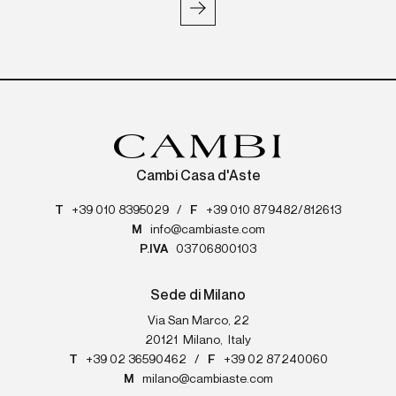
Cambi Casa d'Aste
T
+39 010 8395029
/
F
+39 010 879482/812613
M
info@cambiaste.com
P.IVA
03706800103
Sede di Milano
Via San Marco, 22
20121
Milano
,
Italy
T
+39 02 36590462
/
F
+39 02 87240060
M
milano@cambiaste.com