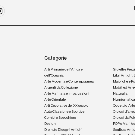
Categorie
Arti Primarie dell'Africa e
Gioielli e Prez
dell'Oceania
Libri Antichi,
Arte Moderna e Contemporanea
Maioliche e P
Argenti da Collezione
Mobili ed Arre
Arte Marinara e Imbarcazioni
Naturalia
Arte Orientale
Numismatic
Arti Decorative del XX secolo
Oggetti d'Art
Auto Classiche e Sportive
Orologi d'arre
Cornici e Specchiere
Orologi da Pol
Design
POP e Manifes
Dipinti e Disegni Antichi
Scultura Anti