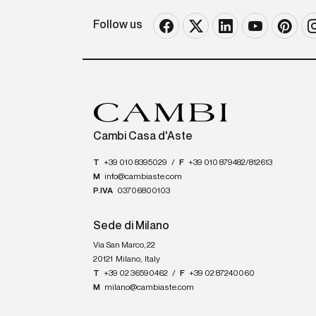
Follow us
Cambi Casa d'Aste
T
+39 010 8395029
/
F
+39 010 879482/812613
M
info@cambiaste.com
P.IVA
03706800103
Sede di Milano
Via San Marco, 22
20121
Milano
,
Italy
T
+39 02 36590462
/
F
+39 02 87240060
M
milano@cambiaste.com