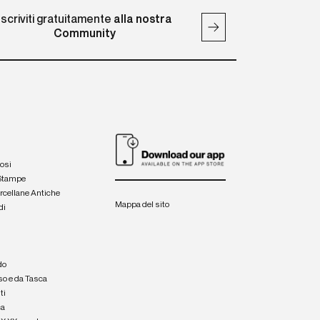
Iscriviti gratuitamente
alla nostra
Community
iosi
 Stampe
orcellane Antiche
Mappa del sito
di
a
e
do
so e da Tasca
ti
ca