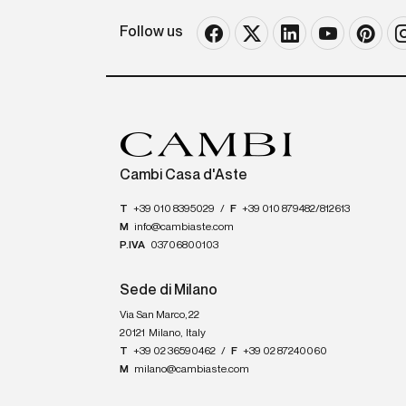
Follow us
Cambi Casa d'Aste
T
+39 010 8395029
/
F
+39 010 879482/812613
M
info@cambiaste.com
P.IVA
03706800103
Sede di Milano
Via San Marco, 22
20121
Milano
,
Italy
T
+39 02 36590462
/
F
+39 02 87240060
M
milano@cambiaste.com