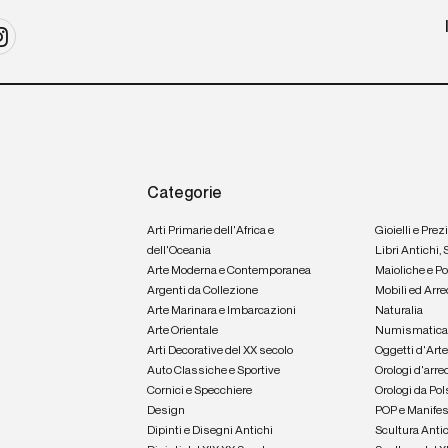
Categorie
Arti Primarie dell'Africa e
Gioielli e Prez
dell'Oceania
Libri Antichi,
Arte Moderna e Contemporanea
Maioliche e P
Argenti da Collezione
Mobili ed Arre
Arte Marinara e Imbarcazioni
Naturalia
Arte Orientale
Numismatic
Arti Decorative del XX secolo
Oggetti d'Art
Auto Classiche e Sportive
Orologi d'arre
Cornici e Specchiere
Orologi da Pol
Design
POP e Manifes
Dipinti e Disegni Antichi
Scultura Anti