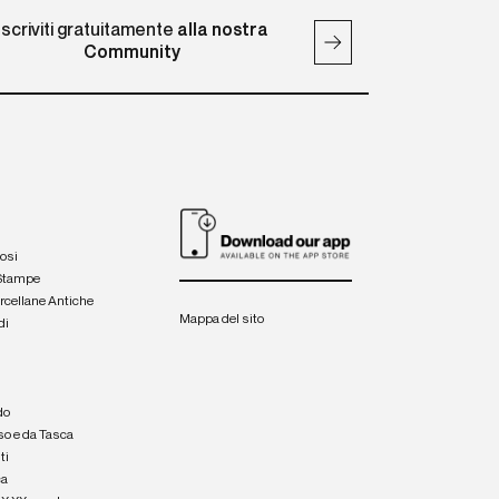
Iscriviti gratuitamente
alla nostra
Community
iosi
 Stampe
orcellane Antiche
Mappa del sito
di
a
e
do
so e da Tasca
ti
ca