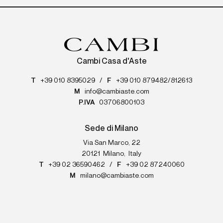
Cambi Casa d'Aste
T
+39 010 8395029
/
F
+39 010 879482/812613
M
info@cambiaste.com
P.IVA
03706800103
Sede di Milano
Via San Marco, 22
20121
Milano
,
Italy
T
+39 02 36590462
/
F
+39 02 87240060
M
milano@cambiaste.com