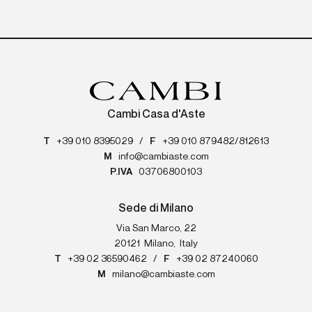
Cambi Casa d'Aste
T
+39 010 8395029
/
F
+39 010 879482/812613
M
info@cambiaste.com
P.IVA
03706800103
Sede di Milano
Via San Marco, 22
20121
Milano
,
Italy
T
+39 02 36590462
/
F
+39 02 87240060
M
milano@cambiaste.com