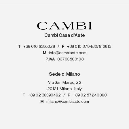
Cambi Casa d'Aste
T
+39 010 8395029
/
F
+39 010 879482/812613
M
info@cambiaste.com
P.IVA
03706800103
Sede di Milano
Via San Marco, 22
20121
Milano
,
Italy
T
+39 02 36590462
/
F
+39 02 87240060
M
milano@cambiaste.com