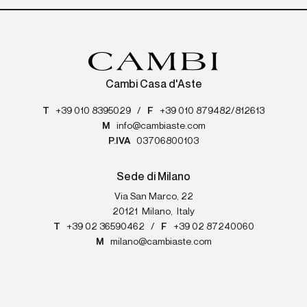
Cambi Casa d'Aste
T
+39 010 8395029
/
F
+39 010 879482/812613
M
info@cambiaste.com
P.IVA
03706800103
Sede di Milano
Via San Marco, 22
20121
Milano
,
Italy
T
+39 02 36590462
/
F
+39 02 87240060
M
milano@cambiaste.com