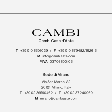
Cambi Casa d'Aste
T
+39 010 8395029
/
F
+39 010 879482/812613
M
info@cambiaste.com
P.IVA
03706800103
Sede di Milano
Via San Marco, 22
20121
Milano
,
Italy
T
+39 02 36590462
/
F
+39 02 87240060
M
milano@cambiaste.com