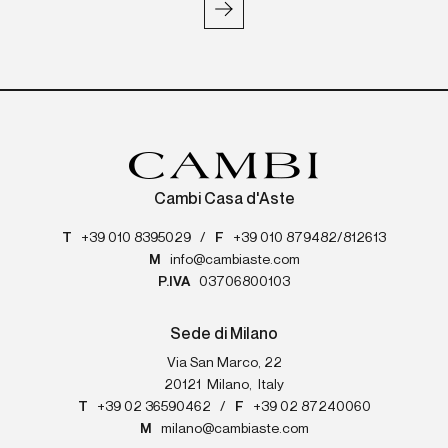
Cambi Casa d'Aste
T
+39 010 8395029
/
F
+39 010 879482/812613
M
info@cambiaste.com
P.IVA
03706800103
Sede di Milano
Via San Marco, 22
20121
Milano
,
Italy
T
+39 02 36590462
/
F
+39 02 87240060
M
milano@cambiaste.com